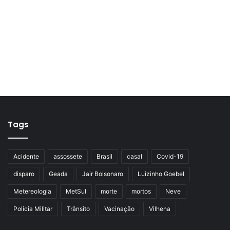
Tags
Acidente
assossete
Brasil
casal
Covid-19
disparo
Geada
Jair Bolsonaro
Luizinho Goebel
Metereologia
MetSul
morte
mortos
Neve
Policia Militar
Trânsito
Vacinação
Vilhena