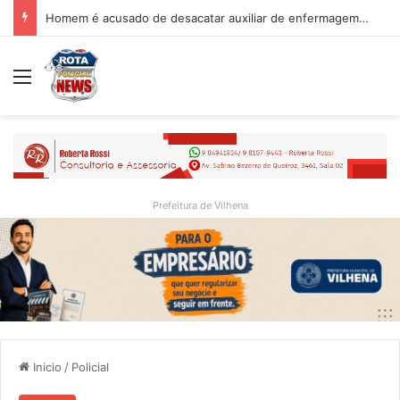
Homem é acusado de desacatar auxiliar de enfermagem no Hospital Regional de Vilhena
Menu
Prefeitura de Vilhena
Inicio
/
Policial