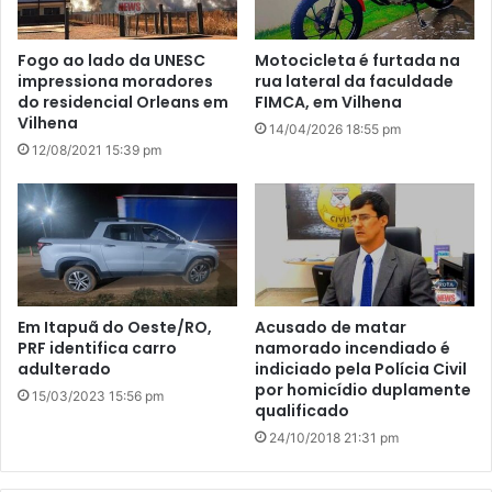
Fogo ao lado da UNESC
Motocicleta é furtada na
impressiona moradores
rua lateral da faculdade
do residencial Orleans em
FIMCA, em Vilhena
Vilhena
14/04/2026 18:55 pm
12/08/2021 15:39 pm
Em Itapuã do Oeste/RO,
Acusado de matar
PRF identifica carro
namorado incendiado é
adulterado
indiciado pela Polícia Civil
por homicídio duplamente
15/03/2023 15:56 pm
qualificado
24/10/2018 21:31 pm