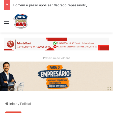
Homem é preso após ser flagrado repassando porção de maconha a garoto de 14 anos em praça de Vilhena
Menu
Prefeitura de Vilhena
Inicio
/
Policial