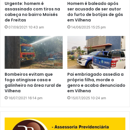
Urgente: homem é
Homem é baleado após
assassinado com tiros na
ser acusado de ser autor
cabeça no bairro Moisés
do furto de botijas de gás
de Freitas
em Vilhena
07/09/2021 10:43 am
14/06/2025 15:25 pm
Bombeiros evitam que
Pai embriagado assedia a
fogo atingisse casa e
própria filha, morde o
galinheiro na área rural de
genro e acaba denunciado
Vilhena
em Vilhena
16/07/2021 16:14 pm
15/07/2025 10:24 am