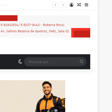
Entrar
Artigo aleatório
Barra Latera
Switch skin
Procurar
por