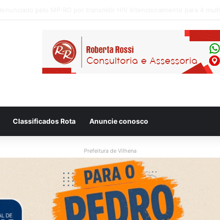
 flagram motociclista fugindo de viatura da PM em Vilhena/RO
Classificados Rota
Anuncie conosco
Prefeitura de Vilhena