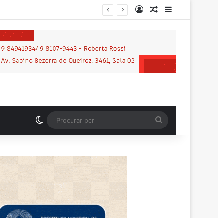
Entrar
Artigo aleatório
Barra Latera
Motociclista que morreu em grave acidente na BR-364 é identificado; família procurava por ele antes de receber a notícia da tragédia
Switch skin
Procurar
por