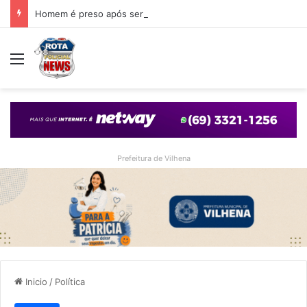
Homem é preso após ser encontrado nos fundos de casa que foi arrombada em Vilhena
Menu
Prefeitura de Vilhena
Inicio
/
Política