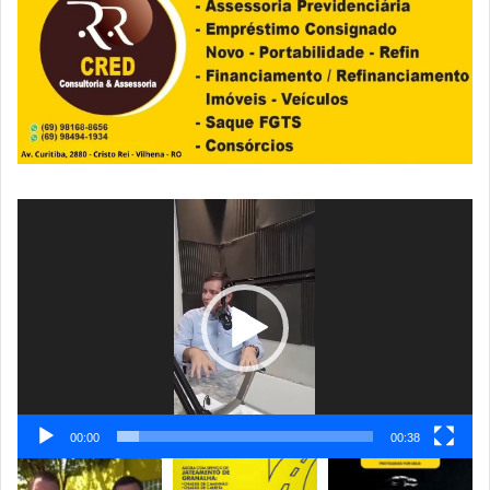
Tocador
de
vídeo
00:00
00:38