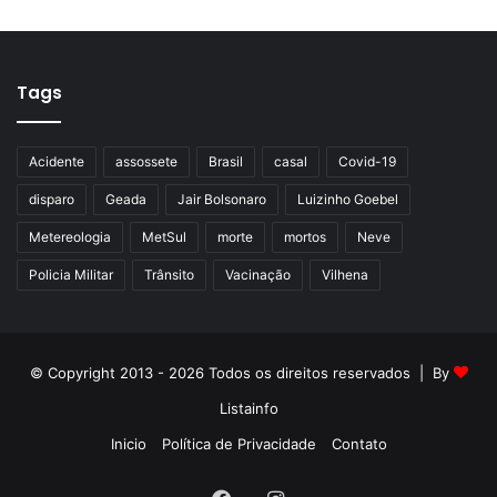
Tags
Acidente
assossete
Brasil
casal
Covid-19
disparo
Geada
Jair Bolsonaro
Luizinho Goebel
Metereologia
MetSul
morte
mortos
Neve
Policia Militar
Trânsito
Vacinação
Vilhena
© Copyright 2013 - 2026 Todos os direitos reservados | By
Listainfo
Inicio
Política de Privacidade
Contato