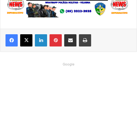
Linkedin
Pinterest
Compartilhar via e-mail
Imprimir
Google