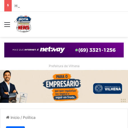
Homem é encontrado inconsciente após ser espancado durante a madrugada em Vilhena
Menu
Prefeitura de Vilhena
Inicio
/
Política