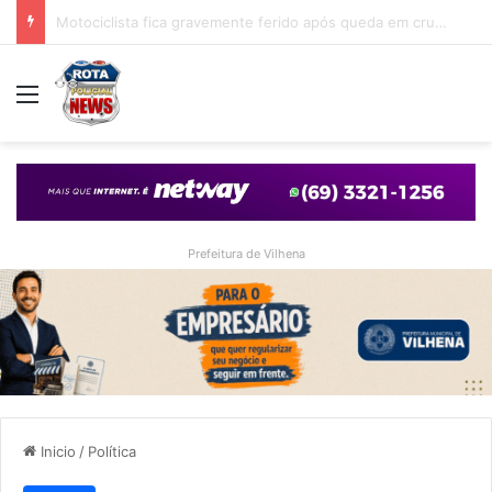
Polícia apreende drogas, dinheiro e simulacro durante ação no bairro Alto Alegre, em Vilhena
Menu
Prefeitura de Vilhena
Inicio
/
Política