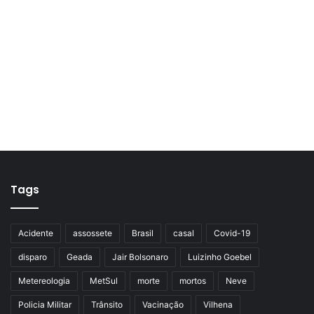
Tags
Acidente
assossete
Brasil
casal
Covid-19
disparo
Geada
Jair Bolsonaro
Luizinho Goebel
Metereologia
MetSul
morte
mortos
Neve
Policia Militar
Trânsito
Vacinação
Vilhena