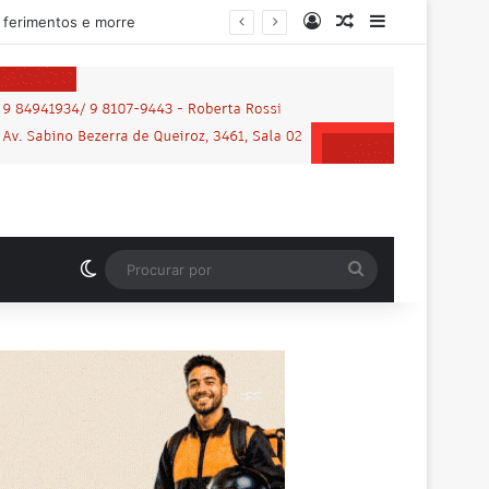
Entrar
Artigo aleatório
Barra Latera
lhena
Switch skin
Procurar
por