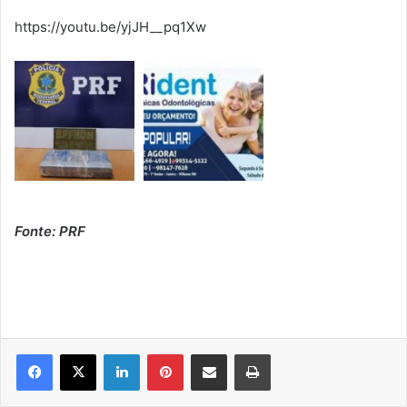
https://youtu.be/yjJH__pq1Xw
Fonte: PRF
Linkedin
Pinterest
Compartilhar via e-mail
Imprimir