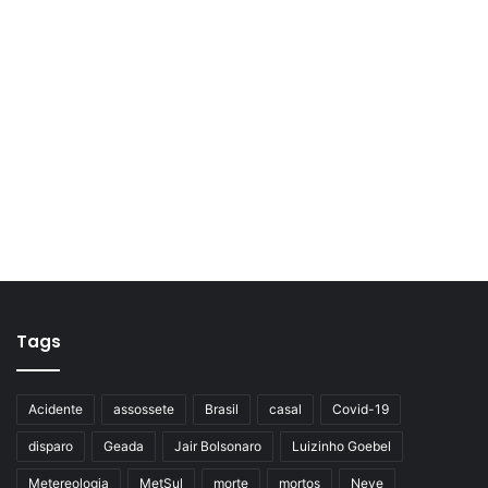
Tags
Acidente
assossete
Brasil
casal
Covid-19
disparo
Geada
Jair Bolsonaro
Luizinho Goebel
Metereologia
MetSul
morte
mortos
Neve