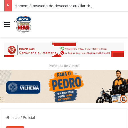
Homem é acusado de desacatar auxiliar de enfermagem no Hospital Regional de Vilhena
Menu
Prefeitura de Vilhena
Inicio
/
Policial