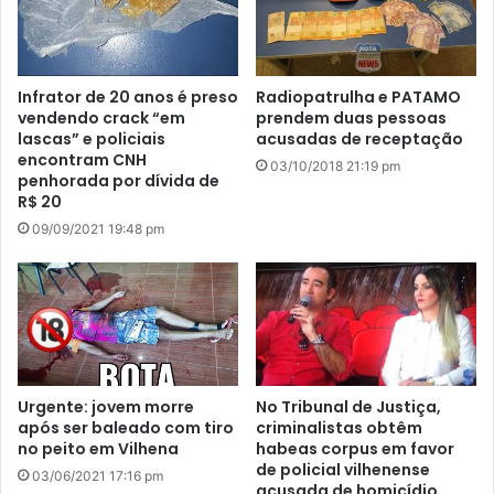
Infrator de 20 anos é preso
Radiopatrulha e PATAMO
vendendo crack “em
prendem duas pessoas
lascas” e policiais
acusadas de receptação
encontram CNH
03/10/2018 21:19 pm
penhorada por dívida de
R$ 20
09/09/2021 19:48 pm
Urgente: jovem morre
No Tribunal de Justiça,
após ser baleado com tiro
criminalistas obtêm
no peito em Vilhena
habeas corpus em favor
de policial vilhenense
03/06/2021 17:16 pm
acusada de homicídio