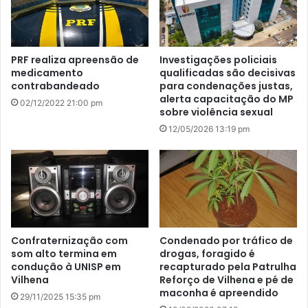
PRF realiza apreensão de
Investigações policiais
medicamento
qualificadas são decisivas
contrabandeado
para condenações justas,
alerta capacitação do MP
02/12/2022 21:00 pm
sobre violência sexual
12/05/2026 13:19 pm
Confraternização com
Condenado por tráfico de
som alto termina em
drogas, foragido é
condução à UNISP em
recapturado pela Patrulha
Vilhena
Reforço de Vilhena e pé de
maconha é apreendido
29/11/2025 15:35 pm