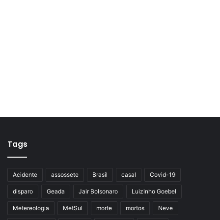
Tags
Acidente
assossete
Brasil
casal
Covid-19
disparo
Geada
Jair Bolsonaro
Luizinho Goebel
Metereologia
MetSul
morte
mortos
Neve