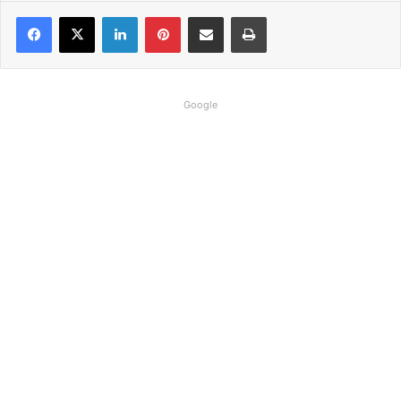
Linkedin
Pinterest
Compartilhar via e-mail
Imprimir
Google