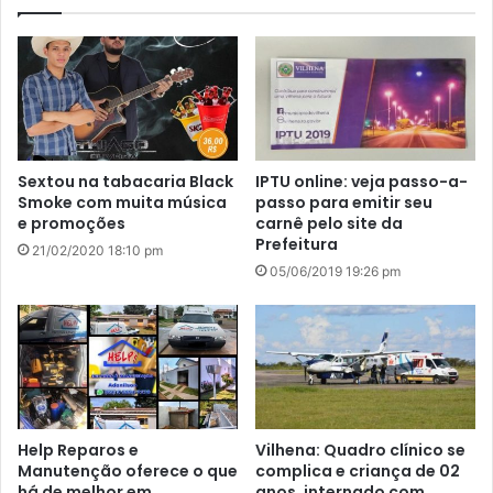
Sextou na tabacaria Black
IPTU online: veja passo-a-
Smoke com muita música
passo para emitir seu
e promoções
carnê pelo site da
Prefeitura
21/02/2020 18:10 pm
05/06/2019 19:26 pm
Help Reparos e
Vilhena: Quadro clínico se
Manutenção oferece o que
complica e criança de 02
há de melhor em
anos, internado com