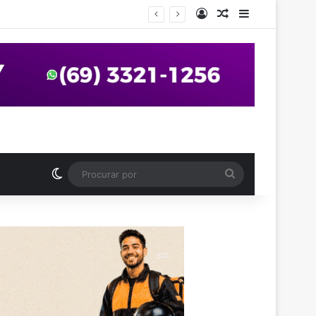
Entrar
Artigo aleatório
Barra Latera
anos em praça de Vilhena
Switch skin
Procurar
por