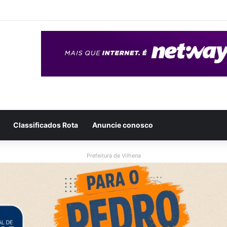
eso após ser flagrado repassando porção de maconha a garoto de 14 
Classificados Rota
Anuncie conosco
Prefeitura de Vilhena