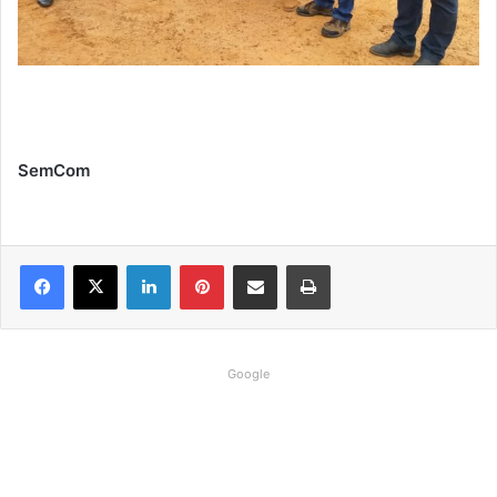
SemCom
Linkedin
Pinterest
Compartilhar via e-mail
Imprimir
Google