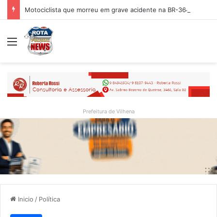
Motociclista que morreu em grave acidente na BR-364 é identificado; família procurava por ele antes de receber a notícia da tragédia
Menu
Prefeitura de Vilhena
Inicio
/
Política