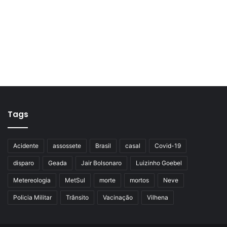
Tags
Acidente
assossete
Brasil
casal
Covid-19
disparo
Geada
Jair Bolsonaro
Luizinho Goebel
Metereologia
MetSul
morte
mortos
Neve
Policia Militar
Trânsito
Vacinação
Vilhena