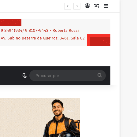
Entrar
Artigo aleatório
Barra Latera
MP-RO obtém condenação de réu a mais de 21 anos de prisão por homicídio motivado por “violência vicária” em Espigão do Oeste
Switch skin
Procurar
por