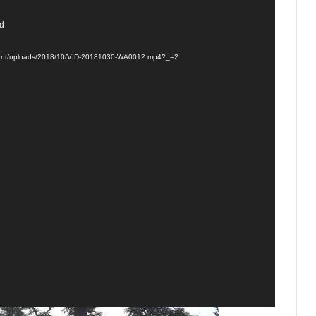
nd
content/uploads/2018/10/VID-20181030-WA0012.mp4?_=2