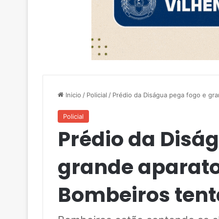
Inicio
/
Policial
/
Prédio da Diságua pega fogo e gr
Policial
Prédio da Disá
grande aparato
Bombeiros ten