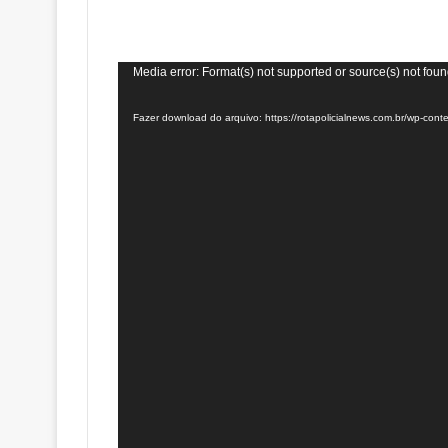
Tocador
Media error: Format(s) not supported or source(s) not fou
de
Fazer download do arquivo: https://rotapolicialnews.com.br/wp-
vídeo