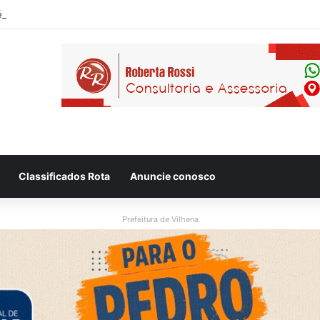
Classificados Rota
Anuncie conosco
Prefeitura de Vilhena