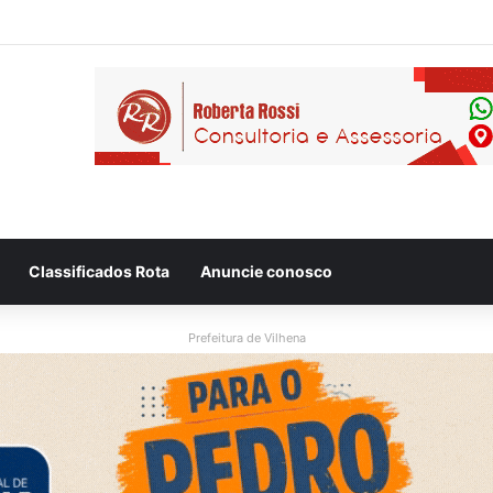
 flagram motociclista fugindo de viatura da PM em Vilhena/RO
Classificados Rota
Anuncie conosco
Prefeitura de Vilhena