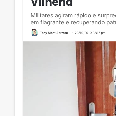
Vilhena
Militares agiram rápido e surp
em flagrante e recuperando pat
Tony Mont Serrate
23/10/2019 22:15 pm