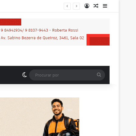
Entrar
Artigo aleatório
Barra Latera
Switch skin
Procurar
por