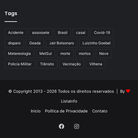
Tags
Acidente
assossete
Brasil
casal
Covid-19
disparo
Geada
Jair Bolsonaro
Luizinho Goebel
Metereologia
MetSul
morte
mortos
Neve
Policia Militar
Trânsito
Vacinação
Vilhena
© Copyright 2013 - 2026 Todos os direitos reservados | By
Listainfo
Inicio
Política de Privacidade
Contato
Facebook
Instagram