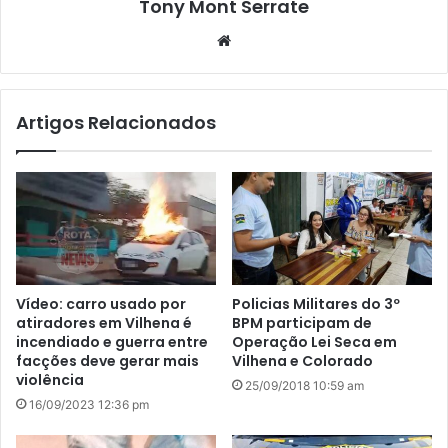
Tony Mont Serrate
We
bsi
te
Artigos Relacionados
Vídeo: carro usado por
Policias Militares do 3º
atiradores em Vilhena é
BPM participam de
incendiado e guerra entre
Operação Lei Seca em
facções deve gerar mais
Vilhena e Colorado
violência
25/09/2018 10:59 am
16/09/2023 12:36 pm