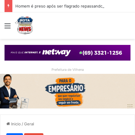
Homem é preso após ser flagrado repassando porção de maconha a garoto de 14 anos em praça de Vilhena
Menu
Prefeitura de Vilhena
Inicio
/
Geral