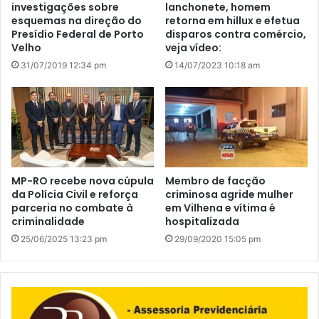
investigações sobre
lanchonete, homem
esquemas na direção do
retorna em hillux e efetua
Presídio Federal de Porto
disparos contra comércio,
Velho
veja vídeo:
31/07/2019 12:34 pm
14/07/2023 10:18 am
MP-RO recebe nova cúpula
Membro de facção
da Polícia Civil e reforça
criminosa agride mulher
parceria no combate à
em Vilhena e vítima é
criminalidade
hospitalizada
25/06/2025 13:23 pm
29/09/2020 15:05 pm