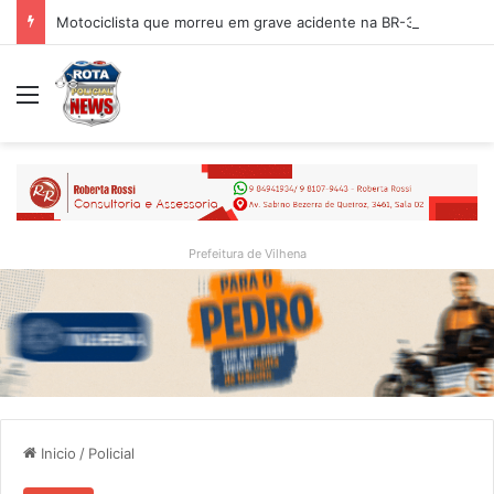
Motociclista que morreu em grave acidente na BR-364 é identificado; família procurava por ele antes de receber a notícia da tragédia
Menu
Prefeitura de Vilhena
Inicio
/
Policial