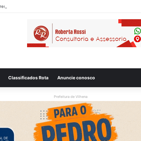
eso após ser flagrado repassando porção de maconha a garoto de 14 a
Classificados Rota
Anuncie conosco
Prefeitura de Vilhena