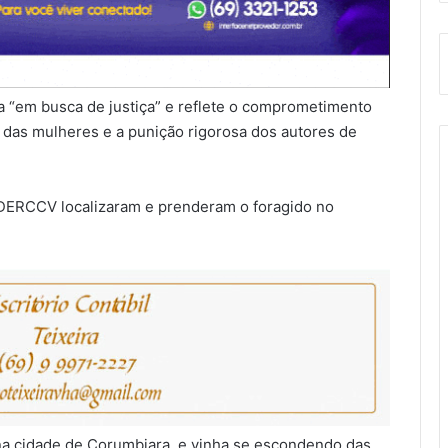
ca “em busca de justiça” e reflete o comprometimento
o das mulheres e a punição rigorosa dos autores de
 DERCCV localizaram e prenderam o foragido no
a cidade de Corumbiara, e vinha se escondendo das