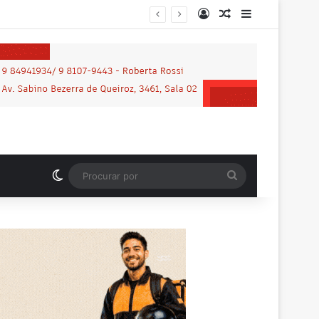
Entrar
Artigo aleatório
Barra Latera
nos em praça de Vilhena
Switch skin
Procurar
por