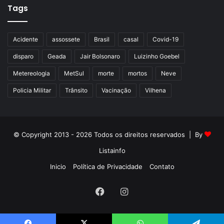
Tags
Acidente
assossete
Brasil
casal
Covid-19
disparo
Geada
Jair Bolsonaro
Luizinho Goebel
Metereologia
MetSul
morte
mortos
Neve
Policia Militar
Trânsito
Vacinação
Vilhena
© Copyright 2013 - 2026 Todos os direitos reservados | By
Listainfo
Inicio
Política de Privacidade
Contato
Facebook
Instagram