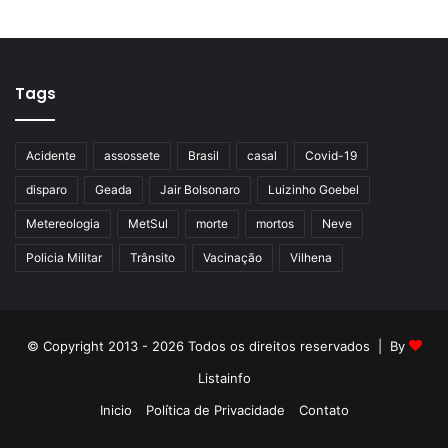
Tags
Acidente
assossete
Brasil
casal
Covid-19
disparo
Geada
Jair Bolsonaro
Luizinho Goebel
Metereologia
MetSul
morte
mortos
Neve
Policia Militar
Trânsito
Vacinação
Vilhena
© Copyright 2013 - 2026 Todos os direitos reservados | By
Listainfo
Inicio
Política de Privacidade
Contato