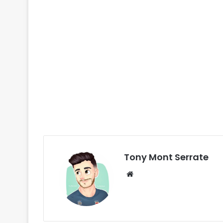
Tony Mont Serrate
We
bsi
te