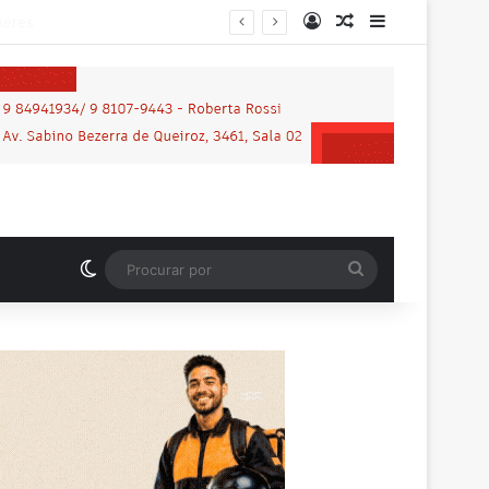
Entrar
Artigo aleatório
Barra Latera
Switch skin
Procurar
por