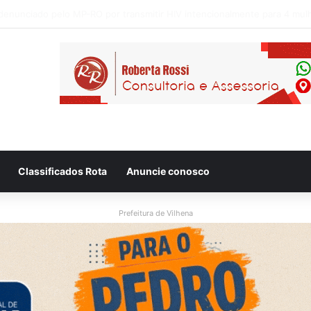
 flagram motociclista fugindo de viatura da PM em Vilhena/RO
Classificados Rota
Anuncie conosco
Prefeitura de Vilhena