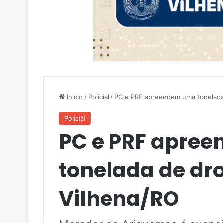
Inicio
/
Policial
/
PC e PRF apreendem uma tonelada
Policial
PC e PRF apre
tonelada de dr
Vilhena/RO