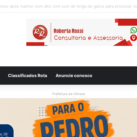
Classificados Rota
Anuncie conosco
Prefeitura de Vilhena