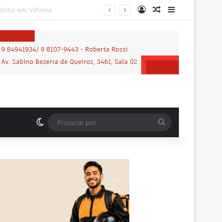
Entrar
Artigo aleatório
Barra Latera
Motociclista que morreu em grave acidente na BR-364 é identificado; família procurava por ele antes de receber a notícia da tragédia
Switch skin
Procurar
por