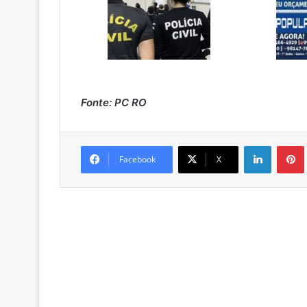
Fonte: PC RO
Linkedin
Pintere
Facebook
X