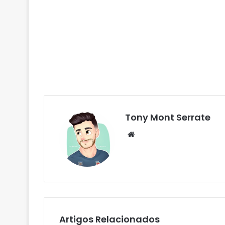
Tony Mont Serrate
We
bsi
te
Artigos Relacionados