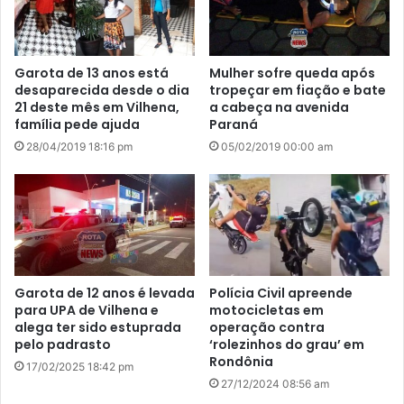
Garota de 13 anos está
Mulher sofre queda após
desaparecida desde o dia
tropeçar em fiação e bate
21 deste mês em Vilhena,
a cabeça na avenida
família pede ajuda
Paraná
28/04/2019 18:16 pm
05/02/2019 00:00 am
Garota de 12 anos é levada
Polícia Civil apreende
para UPA de Vilhena e
motocicletas em
alega ter sido estuprada
operação contra
pelo padrasto
‘rolezinhos do grau’ em
Rondônia
17/02/2025 18:42 pm
27/12/2024 08:56 am