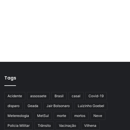
Tags
Acidente
assossete
Brasil
casal
Covid-19
disparo
Geada
Jair Bolsonaro
Luizinho Goebel
Metereologia
MetSul
morte
mortos
Neve
Policia Militar
Trânsito
Vacinação
Vilhena