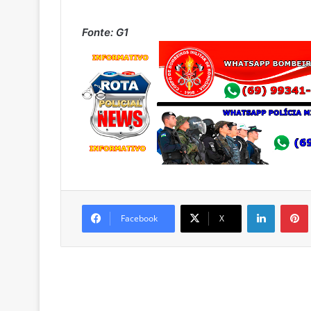
Fonte: G1
Linkedin
Pintere
Facebook
X