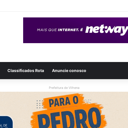
eso após ser flagrado repassando porção de maconha a garoto de 14 
Classificados Rota
Anuncie conosco
Prefeitura de Vilhena