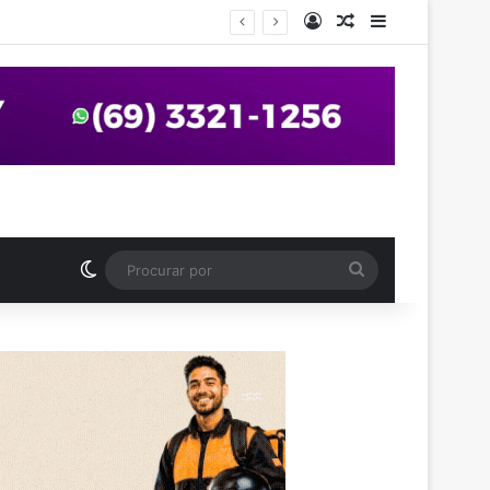
Entrar
Artigo aleatório
Barra Latera
anos em praça de Vilhena
Switch skin
Procurar
por