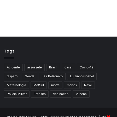
Tags
Acidente
assossete
Brasil
casal
Covid-19
disparo
Geada
Jair Bolsonaro
Luizinho Goebel
Metereologia
MetSul
morte
mortos
Neve
Policia Militar
Trânsito
Vacinação
Vilhena
© Copyright 2013 - 2026 Todos os direitos reservados | By