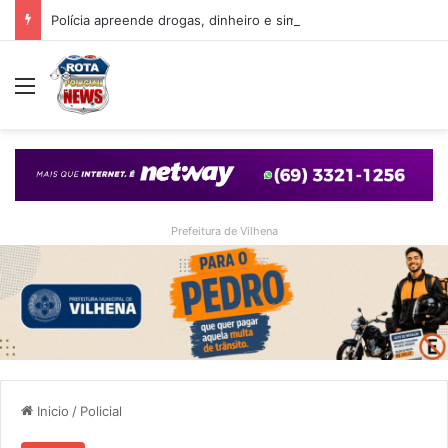
Polícia apreende drogas, dinheiro e simulacro durante ação no bairro Alto Alegre, em Vilhena
Menu
Prefeitura de Vilhena
Inicio
/
Policial