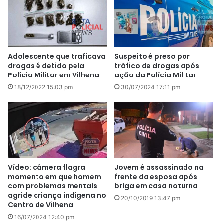
Adolescente que traficava
Suspeito é preso por
drogas é detido pela
tráfico de drogas após
Polícia Militar em Vilhena
ação da Polícia Militar
18/12/2022 15:03 pm
30/07/2024 17:11 pm
Vídeo: câmera flagra
Jovem é assassinado na
momento em que homem
frente da esposa após
com problemas mentais
briga em casa noturna
agride criança indígena no
20/10/2019 13:47 pm
Centro de Vilhena
16/07/2024 12:40 pm