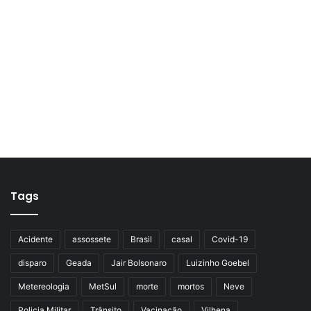
Tags
Acidente
assossete
Brasil
casal
Covid-19
disparo
Geada
Jair Bolsonaro
Luizinho Goebel
Metereologia
MetSul
morte
mortos
Neve
Policia Militar
Trânsito
Vacinação
Vilhena