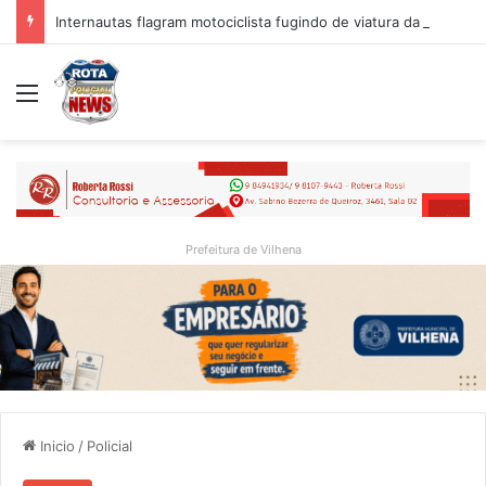
Internautas flagram motociclista fugindo de viatura da PM em Vilhena/RO
Menu
Prefeitura de Vilhena
Inicio
/
Policial