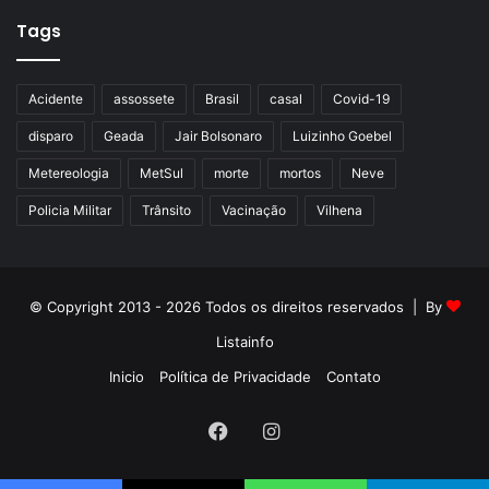
Tags
Acidente
assossete
Brasil
casal
Covid-19
disparo
Geada
Jair Bolsonaro
Luizinho Goebel
Metereologia
MetSul
morte
mortos
Neve
Policia Militar
Trânsito
Vacinação
Vilhena
© Copyright 2013 - 2026 Todos os direitos reservados | By
Listainfo
Inicio
Política de Privacidade
Contato
Facebook
Instagram