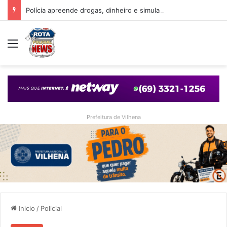
Polícia apreende drogas, dinheiro e simulacro durante ação no bairro Alto Alegre, em Vilhena
Menu
Prefeitura de Vilhena
Inicio
/
Policial