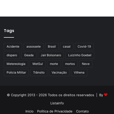
Tags
Acidente
assossete
Brasil
casal
Covid-19
disparo
Geada
Jair Bolsonaro
Luizinho Goebel
Metereologia
MetSul
morte
mortos
Neve
Policia Militar
Trânsito
Vacinação
Vilhena
© Copyright 2013 - 2026 Todos os direitos reservados | By
Listainfo
Inicio
Política de Privacidade
Contato