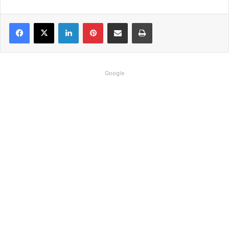
Linkedin
Pinterest
Compartilhar via e-mail
Imprimir
Google