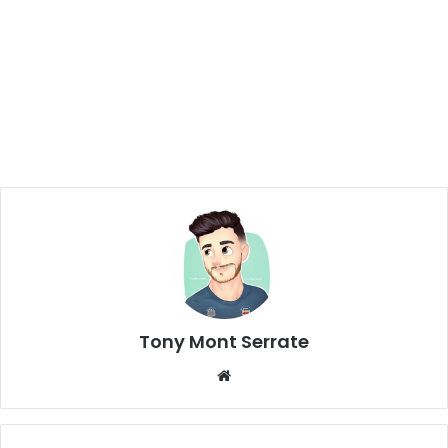
Tony Mont Serrate
We
bsi
te