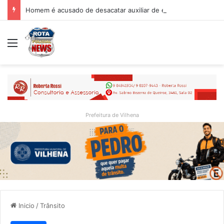
Homem é acusado de desacatar auxiliar de enfermagem no Hospital Regional de Vilhena
Menu
Prefeitura de Vilhena
Inicio
/
Trânsito