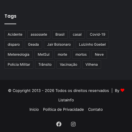
Tags
Acidente
assossete
Brasil
casal
Covid-19
disparo
Geada
Jair Bolsonaro
Luizinho Goebel
Metereologia
MetSul
morte
mortos
Neve
Policia Militar
Trânsito
Vacinação
Vilhena
© Copyright 2013 - 2026 Todos os direitos reservados | By
Listainfo
Inicio
Política de Privacidade
Contato
Facebook
Instagram