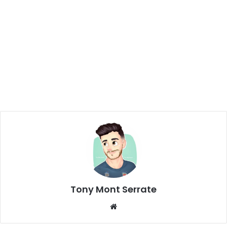
Tony Mont Serrate
We
bsi