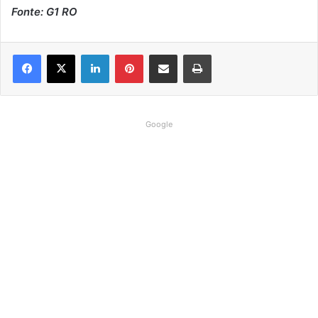
Fonte: G1 RO
Linkedin
Pinterest
Compartilhar via e-mail
Imprimir
Google