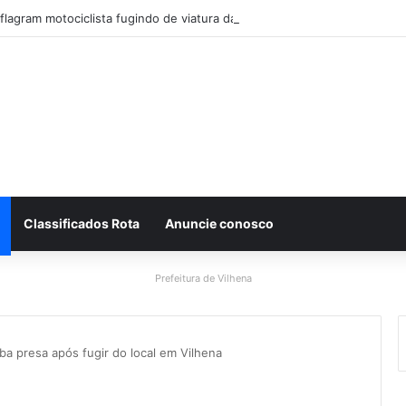
 flagram motociclista fugindo de viatura da PM em Vilhena/RO
Classificados Rota
Anuncie conosco
Prefeitura de Vilhena
ba presa após fugir do local em Vilhena