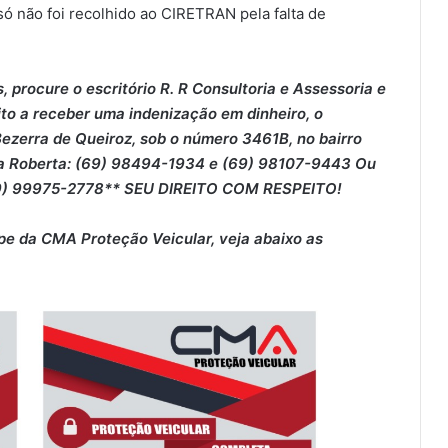
só não foi recolhido ao CIRETRAN pela falta de
 procure o escritório R. R Consultoria e Assessoria e
ito a receber uma indenização em dinheiro, o
 Bezerra de Queiroz, sob o número 3461B, no bairro
ra Roberta: (69) 98494-1934 e (69) 98107-9443 Ou
(69) 99975-2778** SEU DIREITO COM RESPEITO!
pe da CMA Proteção Veicular, veja abaixo as