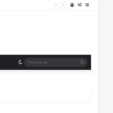
Entrar
Artigo aleatório
Barra Latera
Switch skin
Procurar
por