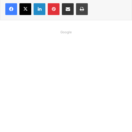
Linkedin
Pinterest
Compartilhar via e-mail
Imprimir
Google