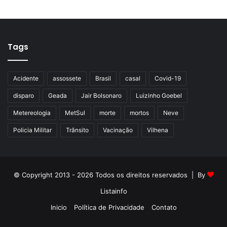
Tags
Acidente
assossete
Brasil
casal
Covid-19
disparo
Geada
Jair Bolsonaro
Luizinho Goebel
Metereologia
MetSul
morte
mortos
Neve
Policia Militar
Trânsito
Vacinação
Vilhena
© Copyright 2013 - 2026 Todos os direitos reservados | By
Listainfo
Inicio
Política de Privacidade
Contato