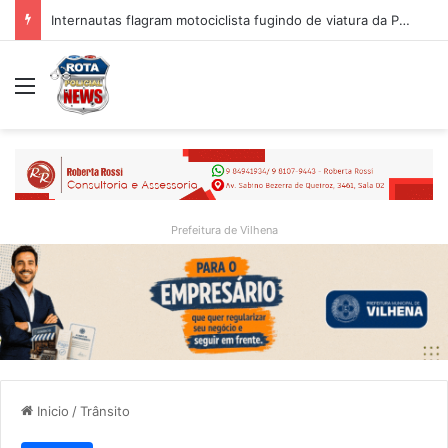
MP-RO obtém condenação de réu a mais de 21 anos de prisão por homicídio motivado por “violência vicária” em Espigão do Oeste
Menu
Prefeitura de Vilhena
Inicio
/
Trânsito