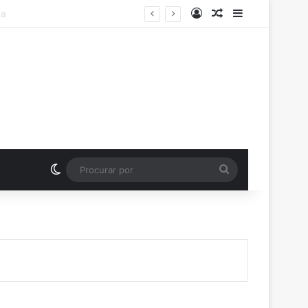
Entrar
Artigo aleatório
Barra Latera
nos em praça de Vilhena
Switch skin
Procurar
por