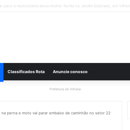
so após ser flagrado repassando porção de maconha a garoto de 14 a
Classificados Rota
Anuncie conosco
Prefeitura de Vilhena
o na perna e moto vai parar embaixo de caminhão no setor 22