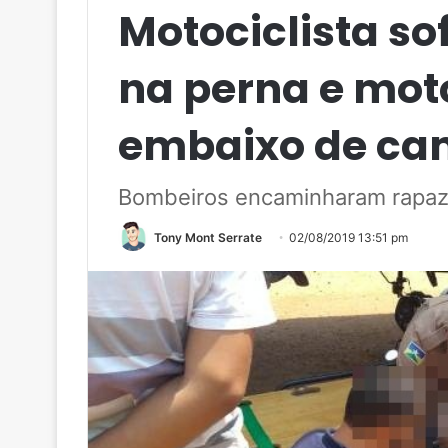
Motociclista so
na perna e mot
embaixo de cam
Bombeiros encaminharam rapaz
Tony Mont Serrate
02/08/2019 13:51 pm