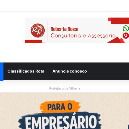
Donadon tem candidatura à reeleição homologada durante convenção pa
Classificados Rota
Anuncie conosco
Prefeitura de Vilhena