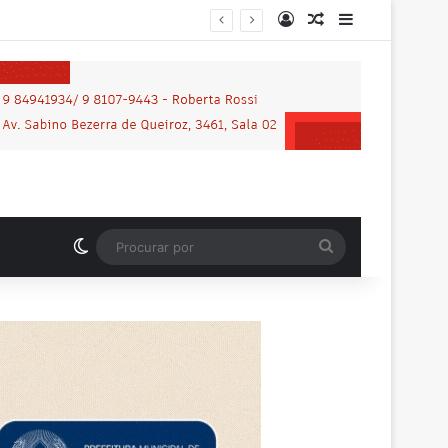
Entrar
Artigo aleatório
Barra Latera
rtidária
Switch skin
Procurar
por