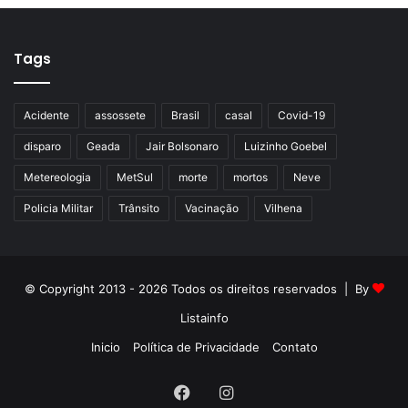
Tags
Acidente
assossete
Brasil
casal
Covid-19
disparo
Geada
Jair Bolsonaro
Luizinho Goebel
Metereologia
MetSul
morte
mortos
Neve
Policia Militar
Trânsito
Vacinação
Vilhena
© Copyright 2013 - 2026 Todos os direitos reservados | By
Listainfo
Inicio
Política de Privacidade
Contato
Facebook
Instagram