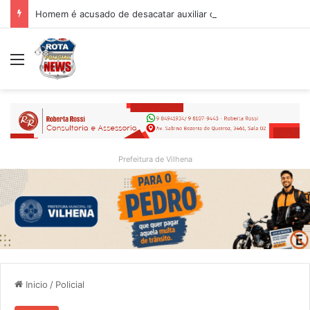
Homem é acusado de desacatar auxiliar de enfermagem no Hospital Regional de Vilhena
Menu
Prefeitura de Vilhena
Inicio
/
Policial