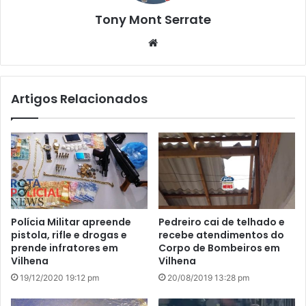
Tony Mont Serrate
We
bsi
te
Artigos Relacionados
Polícia Militar apreende
Pedreiro cai de telhado e
pistola, rifle e drogas e
recebe atendimentos do
prende infratores em
Corpo de Bombeiros em
Vilhena
Vilhena
19/12/2020 19:12 pm
20/08/2019 13:28 pm