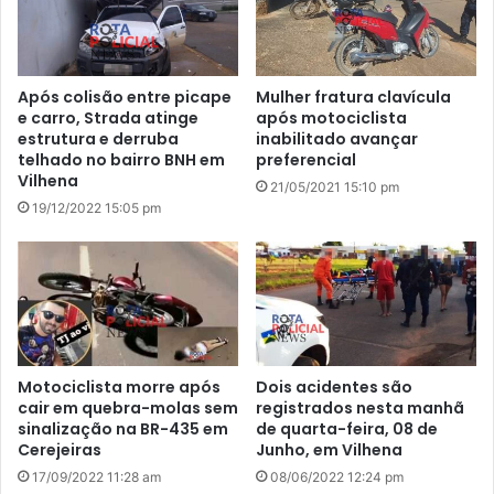
Após colisão entre picape
Mulher fratura clavícula
e carro, Strada atinge
após motociclista
estrutura e derruba
inabilitado avançar
telhado no bairro BNH em
preferencial
Vilhena
21/05/2021 15:10 pm
19/12/2022 15:05 pm
Motociclista morre após
Dois acidentes são
cair em quebra-molas sem
registrados nesta manhã
sinalização na BR-435 em
de quarta-feira, 08 de
Cerejeiras
Junho, em Vilhena
17/09/2022 11:28 am
08/06/2022 12:24 pm