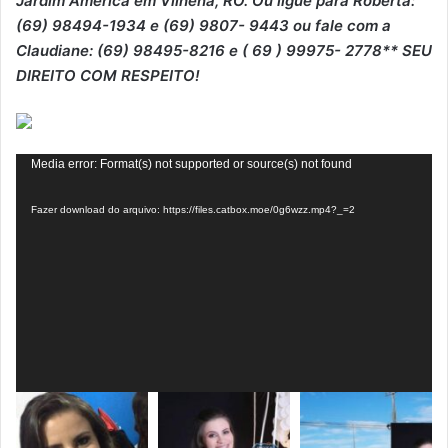
Jardim América em Vilhena, RO. Ou ligue para Roberta:
(69) 98494-1934 e (69) 9807- 9443 ou fale com a
Claudiane: (69) 98495-8216 e ( 69 ) 99975- 2778** SEU
DIREITO COM RESPEITO!
Tocador
Media error: Format(s) not supported or source(s) not found
de
Fazer download do arquivo: https://files.catbox.moe/0g6wzz.mp4?_=2
vídeo