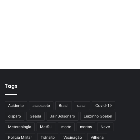
Tags
Acidente
assossete
Brasil
casal
Covid-19
disparo
Geada
Jair Bolsonaro
Luizinho Goebel
Metereologia
MetSul
morte
mortos
Neve
Policia Militar
Trânsito
Vacinação
Vilhena