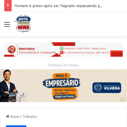
Homem é preso após ser flagrado repassando porção de maconha a garoto de 14 anos em praça de Vilhena
Menu
Prefeitura de Vilhena
Inicio
/
Trânsito