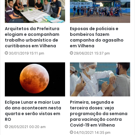
Arquitetos da Prefeitura
Esposas de policiais e
elogiam e acompanham
bombeiros fazem
trabalho urbanístico de
campanha do agasalho
curitibanos em Vilhena
em Vilhena
30/01/2019 15:11 pm
29/06/2021 15:37 pm
Eclipse Lunar e maior Lua
Primeira, segunda e
do ano acontecem nesta
terceira doses: veja
quarta e serão vistas em
programação da semana
RO
para vacinação contra
Covid-19 em Vilhena
26/05/2021 00:20 am
04/10/2021 14:35 pm