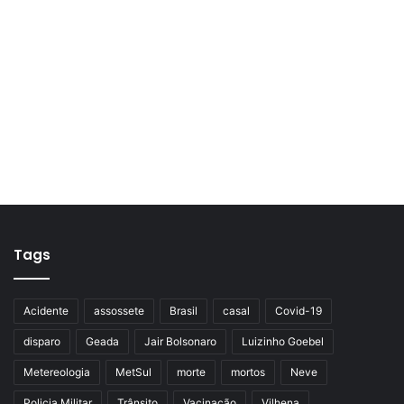
Tags
Acidente
assossete
Brasil
casal
Covid-19
disparo
Geada
Jair Bolsonaro
Luizinho Goebel
Metereologia
MetSul
morte
mortos
Neve
Policia Militar
Trânsito
Vacinação
Vilhena