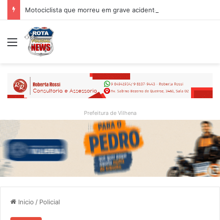
Motociclista que morreu em grave acidente na BR-364 é identificado; família procurava por ele antes de receber a notícia da tragédia
Menu
Prefeitura de Vilhena
Inicio
/
Policial