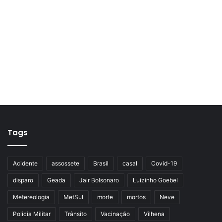
Tags
Acidente
assossete
Brasil
casal
Covid-19
disparo
Geada
Jair Bolsonaro
Luizinho Goebel
Metereologia
MetSul
morte
mortos
Neve
Policia Militar
Trânsito
Vacinação
Vilhena