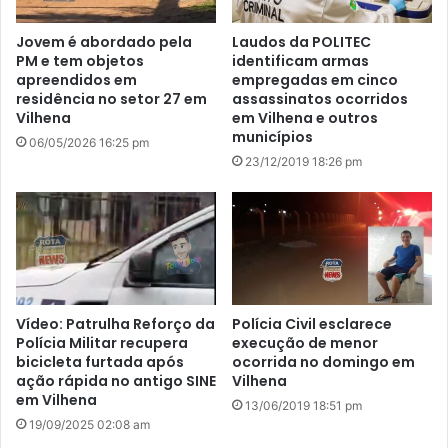
Jovem é abordado pela
Laudos da POLITEC
PM e tem objetos
identificam armas
apreendidos em
empregadas em cinco
residência no setor 27 em
assassinatos ocorridos
Vilhena
em Vilhena e outros
municípios
06/05/2026 16:25 pm
23/12/2019 18:26 pm
Vídeo: Patrulha Reforço da
Polícia Civil esclarece
Polícia Militar recupera
execução de menor
bicicleta furtada após
ocorrida no domingo em
ação rápida no antigo SINE
Vilhena
em Vilhena
13/06/2019 18:51 pm
19/09/2025 02:08 am