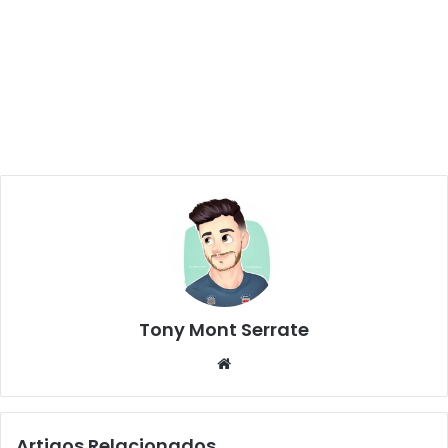
Tony Mont Serrate
We
bsi
te
Artigos Relacionados