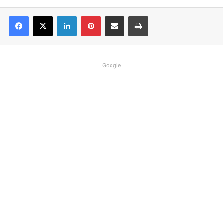
Linkedin
Pinterest
Compartilhar via e-mail
Imprimir
Google