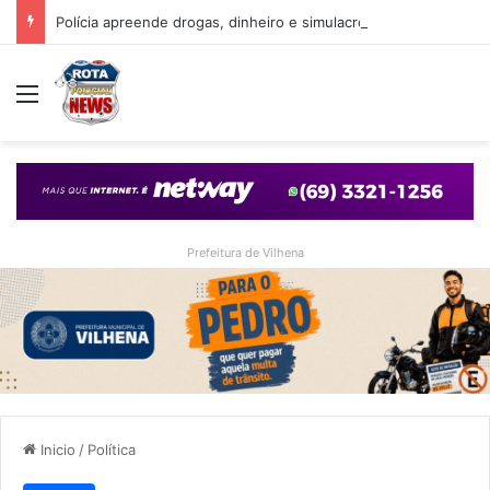
Polícia apreende drogas, dinheiro e simulacro durante ação no bairro Alto Alegre, em Vilhena
Menu
Prefeitura de Vilhena
Inicio
/
Política