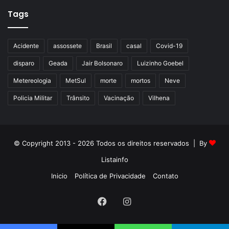
Tags
Acidente
assossete
Brasil
casal
Covid-19
disparo
Geada
Jair Bolsonaro
Luizinho Goebel
Metereologia
MetSul
morte
mortos
Neve
Policia Militar
Trânsito
Vacinação
Vilhena
© Copyright 2013 - 2026 Todos os direitos reservados | By
Listainfo
Inicio
Política de Privacidade
Contato
Facebook
Instagram