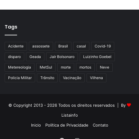
Tags
Acidente
assossete
Brasil
casal
Covid-19
disparo
Geada
Jair Bolsonaro
Luizinho Goebel
Metereologia
MetSul
morte
mortos
Neve
Policia Militar
Trânsito
Vacinação
Vilhena
© Copyright 2013 - 2026 Todos os direitos reservados | By
Listainfo
Inicio
Política de Privacidade
Contato