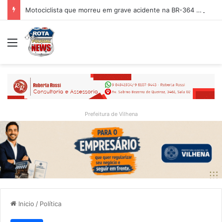
Motociclista que morreu em grave acidente na BR-364 é identificado; família procurava por ele antes de receber a notícia da tragédia
Menu
Prefeitura de Vilhena
Inicio
/
Política