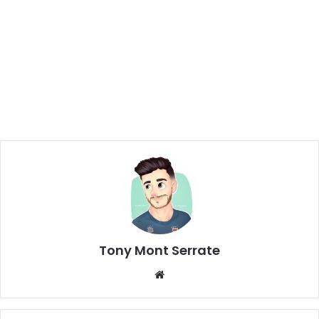
Tony Mont Serrate
We
bsi
te