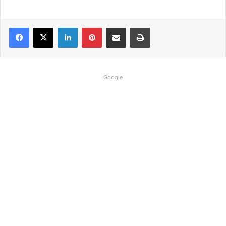
Linkedin
Pinterest
Compartilhar via e-mail
Imprimir
Google