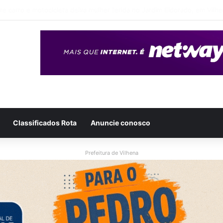
eso após ser flagrado repassando porção de maconha a garoto de 14 
Classificados Rota
Anuncie conosco
Prefeitura de Vilhena