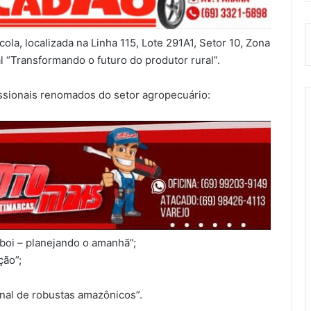
ola, localizada na Linha 115, Lote 291A1, Setor 10, Zona
l “Transformando o futuro do produtor rural”.
ssionais renomados do setor agropecuário:
boi – planejando o amanhã”;
ção”;
onal de robustas amazônicos”.