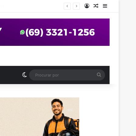
Entrar
Artigo aleatório
Barra Latera
anos em praça de Vilhena
Switch skin
Procurar
por