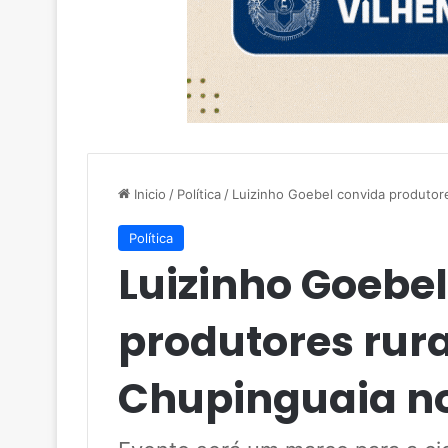
Inicio
/
Política
/
Luizinho Goebel convida produtor
Política
Luizinho Goebe
produtores rur
Chupinguaia no