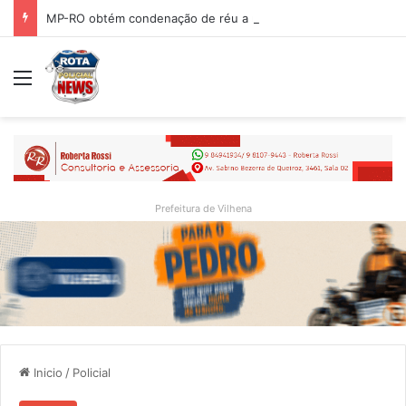
MP-RO obtém condenação de réu a mais de 21 anos de prisão por homicídio motivado por “violência vicária” em Espigão do Oeste
Menu
Prefeitura de Vilhena
Inicio
/
Policial