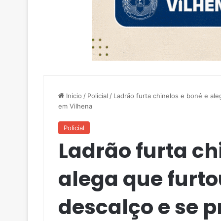
Inicio
/
Policial
/
Ladrão furta chinelos e boné e ale
em Vilhena
Policial
Ladrão furta ch
alega que furt
descalço e se p