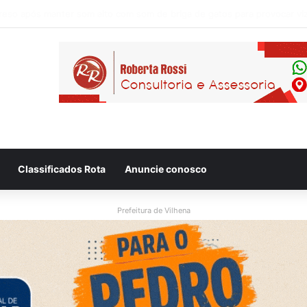
edida protetiva, homem é preso após invadir residência da mãe em V
Classificados Rota
Anuncie conosco
Prefeitura de Vilhena