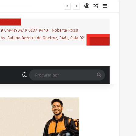
Entrar
Artigo aleatório
Barra Latera
ilhena
Switch skin
Procurar
por