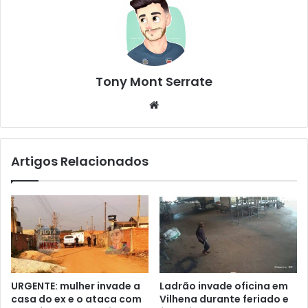
Tony Mont Serrate
We
bsi
te
Artigos Relacionados
URGENTE: mulher invade a
Ladrão invade oficina em
casa do ex e o ataca com
Vilhena durante feriado e