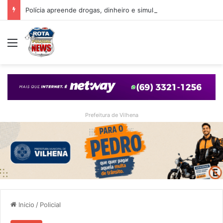
Polícia apreende drogas, dinheiro e simulacro durante ação no bairro Alto Alegre, em Vilhena
Menu
Prefeitura de Vilhena
Inicio
/
Policial